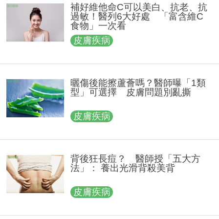
補好維他命C可以美白、抗老、抗
過敏！醫列6大好處 「富含維C
食物」一次看
皮膚疾病
曬傷後能擦蘆薈嗎？醫師曝「1類
型」可選擇 皮膚問題別亂撕
皮膚疾病
背後狂長痘？ 醫師授「五大方
法」： 養出光滑背殺美背
皮膚疾病