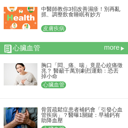
中醫師教你3招改善濕疹！別再亂
抓、調整飲食睡眠有妙方
皮膚疾病
more
心臟血管
胸口「悶、痛、喘」竟是心絞痛徵
兆？ 醫籲千萬別劇烈運動：恐丟
掉小命
心臟血管
骨質疏鬆症患者補鈣會「引發心血
管疾病」？醫曝1關鍵：早補鈣有
助降血壓