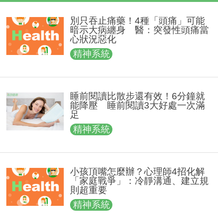
別只吞止痛藥！4種「頭痛」可能
暗示大病纏身 醫：突發性頭痛當
心狀況惡化
精神系統
睡前閱讀比散步還有效！6分鐘就
能降壓 睡前閱讀3大好處一次滿
足
精神系統
小孩頂嘴怎麼辦？心理師4招化解
「家庭戰爭」：冷靜溝通、建立規
則超重要
精神系統