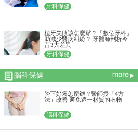
牙科保健
植牙失敗該怎麼辦？「數位牙科」
助減少醫病糾紛？ 牙醫師剖析今
昔3大差異
牙科保健
more
腦科保健
胯下好癢怎麼辦？醫師授「4方
法」改善 避免這一材質的衣物
腦科保健