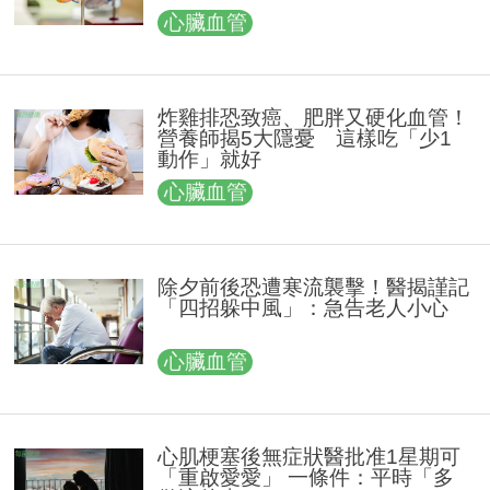
心臟血管
炸雞排恐致癌、肥胖又硬化血管！
營養師揭5大隱憂 這樣吃「少1
動作」就好
心臟血管
除夕前後恐遭寒流襲擊！醫揭謹記
「四招躲中風」：急告老人小心
心臟血管
心肌梗塞後無症狀醫批准1星期可
「重啟愛愛」 一條件：平時「多