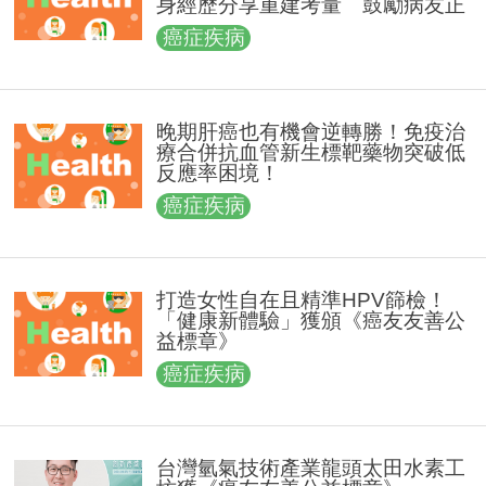
身經歷分享重建考量 鼓勵病友正
向面對治療歷程
癌症疾病
晚期肝癌也有機會逆轉勝！免疫治
療合併抗血管新生標靶藥物突破低
反應率困境！
癌症疾病
打造女性自在且精準HPV篩檢！
「健康新體驗」獲頒《癌友友善公
益標章》
癌症疾病
台灣氫氣技術產業龍頭太田水素工