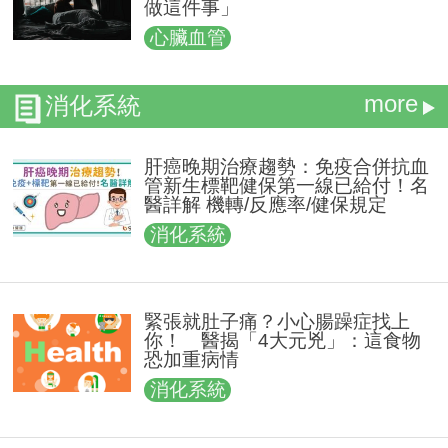
做這件事」
心臟血管
more
消化系統
肝癌晚期治療趨勢：免疫合併抗血
管新生標靶健保第一線已給付！名
醫詳解 機轉/反應率/健保規定
消化系統
緊張就肚子痛？小心腸躁症找上
你！ 醫揭「4大元兇」：這食物
恐加重病情
消化系統