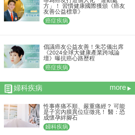
專為癌友打造個人化「運動處
方」！ 習慣健康國際獲頒《癌友
友善公益標章》
癌症疾病
倡議癌友公益友善！朱芯儀出席
《2024全球大健康產業跨域論
壇》曝抗癌心路歷程
癌症疾病
more
婦科疾病
性事疼痛不順、嚴重痛經？ 可能
是子宮內膜異位症徵兆！ 醫：恐
成懷孕絆腳石
婦科疾病