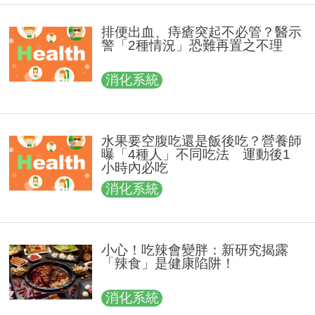
排便出血、痔瘡突起不必管？醫示
警「2種情況」恐難再置之不理
消化系統
水果要空腹吃還是飯後吃？營養師
曝「4種人」不同吃法 運動後1
小時內必吃
消化系統
小心！吃辣會變胖：新研究揭露
「辣食」是健康陷阱！
消化系統