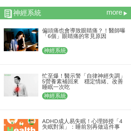
more
神經系統
偏頭痛也會導致眼睛痛？！醫師曝
「6個」眼睛痛的常見原因
神經系統
忙⾄爆！醫示警「自律神經失調」
5營養素補回來 穩定情緒、改善
睡眠一次吃
神經系統
ADHD成人易失眠！心理師授「4
失眠對策」：睡前別再做這件事