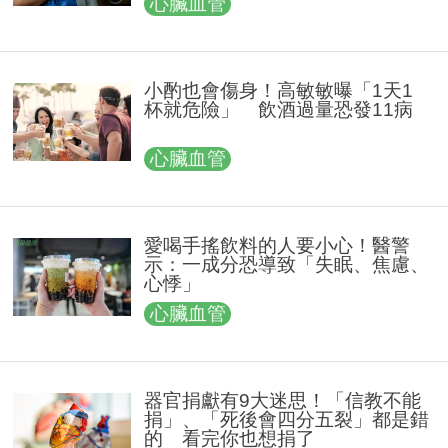
心臟血管
小酌也會傷身！高敏敏曝「1天1
杯就危險」 飲酒過量恐發11病
心臟血管
愛喝手搖飲料的人要小心！醫警
示：一成分恐導致「失眠、焦慮、
心悸」
心臟血管
器官捐獻有9大迷思！「信教不能
捐」、「死後會四分五裂」都是錯
的 看完你也想捐了