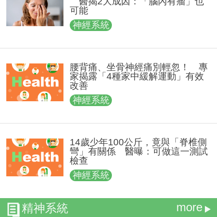
醫揭2大成因：「腦內有瘤」也
可能
神經系統
腰背痛、坐骨神經痛別輕忽！ 專
家揭露「4種家中緩解運動」有效
改善
神經系統
14歲少年100公斤，竟與「脊椎側
彎」有關係 醫曝：可做這一測試
檢查
神經系統
more
精神系統