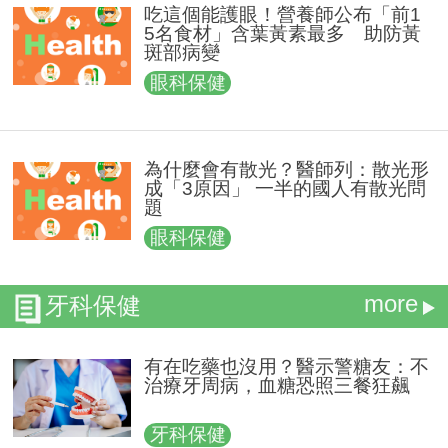
吃這個能護眼！營養師公布「前1
5名食材」含葉黃素最多 助防黃
斑部病變
眼科保健
為什麼會有散光？醫師列：散光形
成「3原因」 一半的國人有散光問
題
眼科保健
more
牙科保健
有在吃藥也沒用？醫示警糖友：不
治療牙周病，血糖恐照三餐狂飆
牙科保健