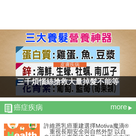
皮膚疾病
三千煩惱絲搶救大量掉髮不能等
more
癌症疾病
許維恩乳癌重建選擇Motiva魔滴®
重視長期安全與自然外型 以自