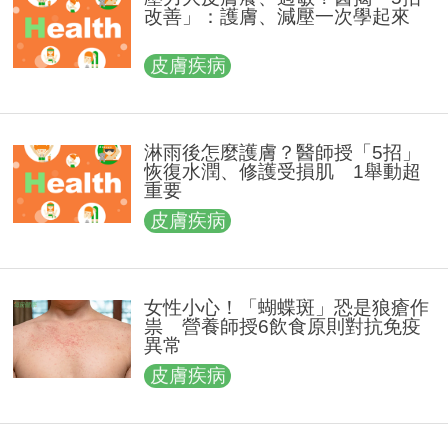
改善」：護膚、減壓一次學起來
皮膚疾病
淋雨後怎麼護膚？醫師授「5招」
恢復水潤、修護受損肌 1舉動超
重要
皮膚疾病
女性小心！「蝴蝶斑」恐是狼瘡作
祟 營養師授6飲食原則對抗免疫
異常
皮膚疾病