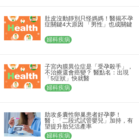
肚皮沒動靜別只怪媽媽！醫揭不孕
症關鍵4大原因 「男性」也成關鍵
婦科疾病
子宮內膜異位症是「受孕殺手」，
不治療還會癌變？ 醫點名：出現
「5症狀」快就醫
婦科疾病
助攻多囊性卵巢患者好孕夢！
醫：「二段式試管嬰兒」加持，有
望提升胎兒活產率
婦科疾病