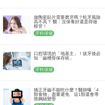
做陶瓷貼片需要磨牙嗎？蛀牙風險
高不高？ 醫：沒保養好還是得做
根管！
牙科保健
口腔環境的「地基主」！拔牙後必
知「齒槽骨保存術」
牙科保健
矯正牙齒不能吃什麼？醫師曝「4
類食物」盡量避免 這1類還會導
致鋼絲變形