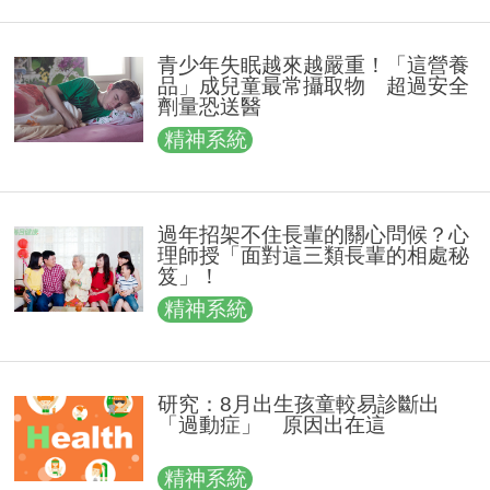
青少年失眠越來越嚴重！「這營養
品」成兒童最常攝取物 超過安全
劑量恐送醫
精神系統
過年招架不住長輩的關心問候？心
理師授「面對這三類長輩的相處秘
笈」！
精神系統
研究：8月出生孩童較易診斷出
「過動症」 原因出在這
精神系統