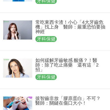
牙科保健
常吃東西卡渣！小心「4大牙齒危
機」找上身 醫師：嚴重恐怕要抽
神經
牙科保健
如何緩解牙齒敏感 酸痛？！醫
師：除了吃止痛藥 還有這「2
招」
牙科保健
拔智齒非放「膠原蛋白」不可？
醫師：關鍵在傷口大小！