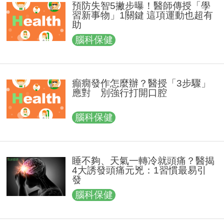
預防失智5撇步曝！醫師傳授「學
習新事物」1關鍵 這項運動也超有
助
腦科保健
癲癇發作怎麼辦？醫授「3步驟」
應對 別強行打開口腔
腦科保健
睡不夠、天氣一轉冷就頭痛？醫揭
4大誘發頭痛元兇：1習慣最易引
發
腦科保健