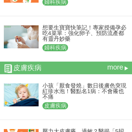
婦科疾病
想要生寶寶快筆記！專家授備孕必
吃4菜單：強化卵子、預防流產都
有靈丹妙藥
婦科疾病
more
皮膚疾病
小孩「厭食發燒」數日後膚色突現
紅疹水泡！醫點名1病：不會癢也
不痛
皮膚疾病
壓力大皮膚癢、過敏？醫揭「5招