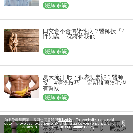
泌尿系統
口交會不會傳染性病？醫師授「4
性知識」 保護你我他
泌尿系統
夏天流汗 胯下很癢怎麼辦？醫師
揭「4清洗技巧」 定期修剪陰毛也
有幫助
泌尿系統
如果您繼續閱讀，視同您同意我們
隱私條款
。This website uses cooki
擔心孩子包莖？醫師：「X歲前」
同
es to improve user experience. By clicking agree you consent to all c
意
ookies in accordance with our
Cookie Policy.
.
不必擔心 但出現「7症狀」應盡速