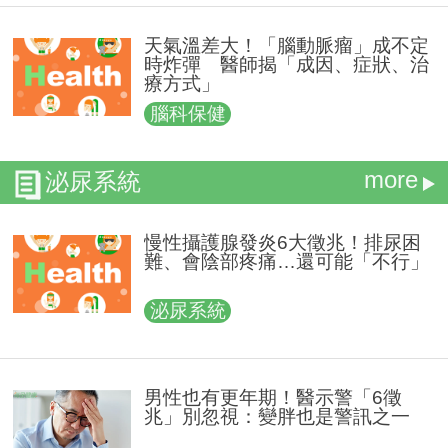
天氣溫差大！「腦動脈瘤」成不定
時炸彈 醫師揭「成因、症狀、治
療方式」
腦科保健
more
泌尿系統
慢性攝護腺發炎6大徵兆！排尿困
難、會陰部疼痛…還可能「不行」
泌尿系統
男性也有更年期！醫示警「6徵
兆」別忽視：變胖也是警訊之一