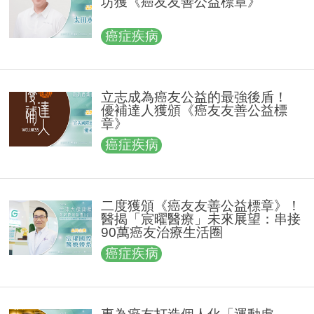
坊獲《癌友友善公益標章》
癌症疾病
立志成為癌友公益的最強後盾！
優補達人獲頒《癌友友善公益標
章》
癌症疾病
二度獲頒《癌友友善公益標章》！
醫揭「宸曜醫療」未來展望：串接
90萬癌友治療生活圈
癌症疾病