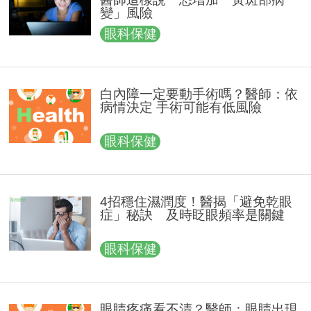
變」風險
眼科保健
白內障一定要動手術嗎？醫師：依
病情決定 手術可能有低風險
眼科保健
4招穩住濕潤度！醫揭「避免乾眼
症」秘訣 及時眨眼頻率是關鍵
眼科保健
眼睛疼痛看不清？醫師：眼睛出現