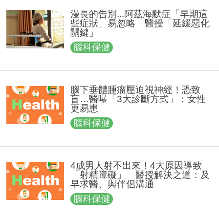
漫長的告別...阿茲海默症「早期這
些症狀」易忽略 醫授「延緩惡化
關鍵」
腦科保健
腦下垂體腫瘤壓迫視神經！恐致
盲…醫曝「3大診斷方式」：女性
更易患
腦科保健
4成男人射不出來！4大原因導致
「射精障礙」 醫授解決之道：及
早求醫、與伴侶溝通
腦科保健