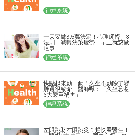
神經系統
一天要做3.5萬決定！心理師授「3
法則」減輕決策疲勞 早上就該做
這事
神經系統
快點起來動一動！久坐不動除了變
胖還很致命 醫師曝：「久坐恐惹
6大嚴重禍害」
神經系統
左眼跳財右眼跳災？趕快看醫生！