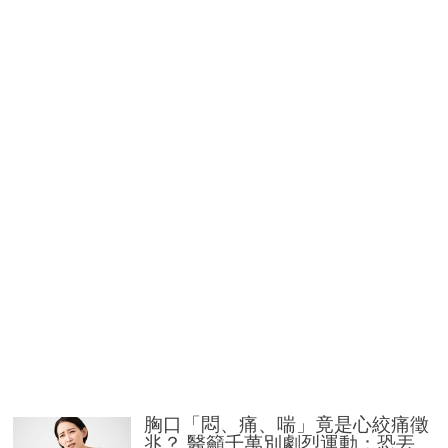
胸口「悶、痛、喘」竟是心絞痛徵
兆？ 醫籲千萬別劇烈運動：恐丟