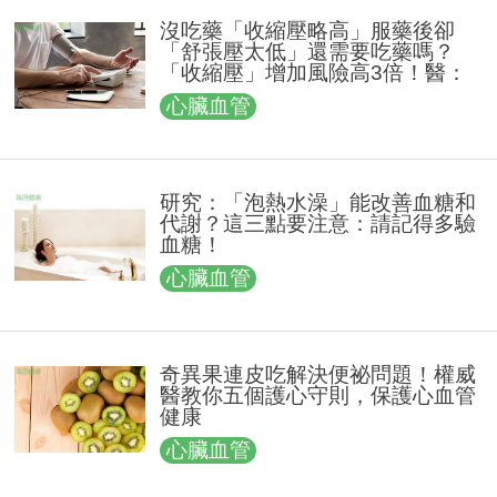
沒吃藥「收縮壓略高」服藥後卻
「舒張壓太低」還需要吃藥嗎？
「收縮壓」增加風險高3倍！醫：
依據收縮壓數值決定是否吃藥
心臟血管
研究：「泡熱水澡」能改善血糖和
代謝？這三點要注意：請記得多驗
血糖！
心臟血管
奇異果連皮吃解決便祕問題！權威
醫教你五個護心守則，保護心血管
健康
心臟血管