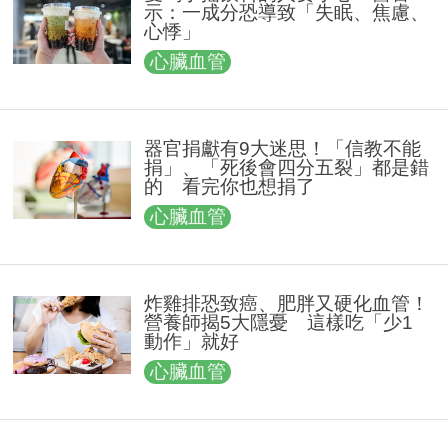
示：一成分恐導致「失眠、焦慮、
心悸」
心臟血管
器官捐獻有9大迷思！「信教不能
捐」、「死後會四分五裂」都是錯
的 看完你也想捐了
心臟血管
炸雞排恐致癌、肥胖又硬化血管！
營養師揭5大隱憂 這樣吃「少1
動作」就好
心臟血管