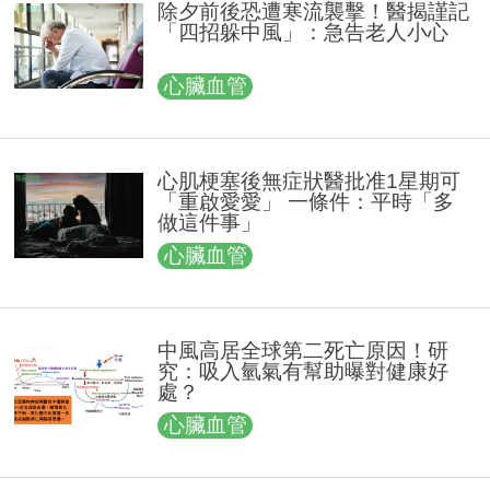
除夕前後恐遭寒流襲擊！醫揭謹記
「四招躲中風」：急告老人小心
心臟血管
心肌梗塞後無症狀醫批准1星期可
「重啟愛愛」 一條件：平時「多
做這件事」
心臟血管
中風高居全球第二死亡原因！研
究：吸入氫氣有幫助曝對健康好
處？
心臟血管