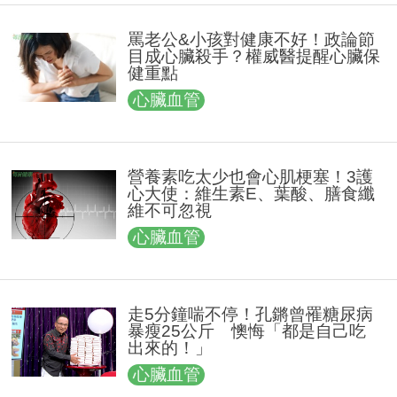
罵老公&小孩對健康不好！政論節
目成心臟殺手？權威醫提醒心臟保
健重點
心臟血管
營養素吃太少也會心肌梗塞！3護
心大使：維生素E、葉酸、膳食纖
維不可忽視
心臟血管
走5分鐘喘不停！孔鏘曾罹糖尿病
暴瘦25公斤 懊悔「都是自己吃
出來的！」
心臟血管