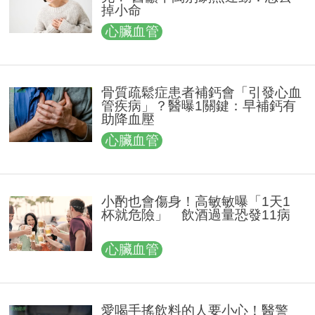
掉小命
心臟血管
骨質疏鬆症患者補鈣會「引發心血
管疾病」？醫曝1關鍵：早補鈣有
助降血壓
心臟血管
小酌也會傷身！高敏敏曝「1天1
杯就危險」 飲酒過量恐發11病
心臟血管
愛喝手搖飲料的人要小心！醫警