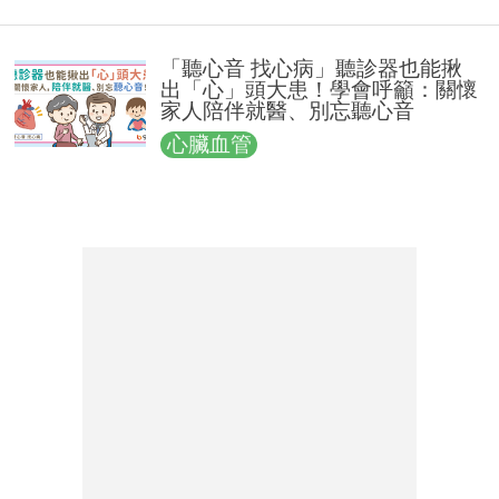
「聽心音 找心病」聽診器也能揪
出「心」頭大患！學會呼籲：關懷
家人陪伴就醫、別忘聽心音
心臟血管