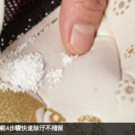
範4步驟快速除汙不殘留