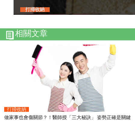
打掃收納
相關文章
打掃收納
做家事也會傷關節？！醫師授「三大秘訣」 姿勢正確是關鍵