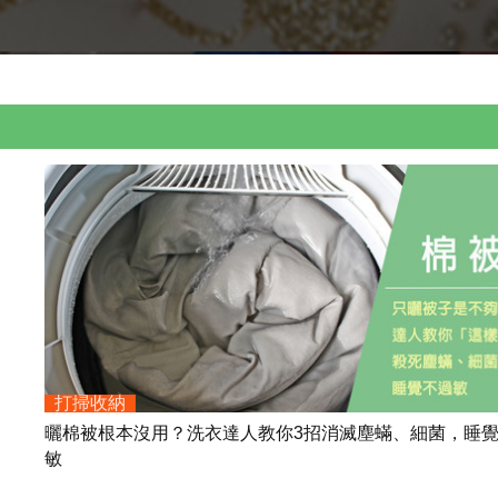
打掃收納
曬棉被根本沒用？洗衣達人教你3招消滅塵蟎、細菌，睡
敏