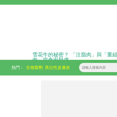
雪花牛的秘密？ 「注脂肉」與「重
肉」揭食安疑慮
熱門：
生物製劑
異位性皮膚炎