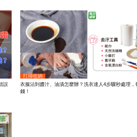
打掃收納
錯誤
衣服沾到醬汁、油漬怎麼辦？洗衣達人4步驟秒處理，
錢！