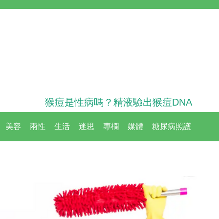
猴痘是性病嗎？精液驗出猴痘DNA
美容
兩性
生活
迷思
專欄
媒體
糖尿病照護