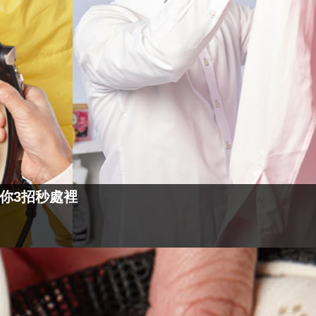
你3招秒處裡