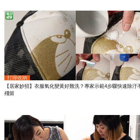
打掃收納
【居家妙招】衣服氧化變黃好難洗？專家示範4步驟快速除汙
殘留