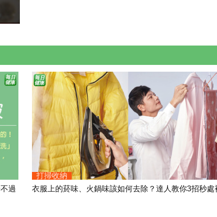
打掃收納
覺不過
衣服上的菸味、火鍋味該如何去除？達人教你3招秒處