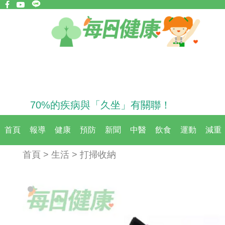
70%的疾病與「久坐」有關聯！
首頁
報導
健康
預防
新聞
中醫
飲食
運動
減重
首頁 > 生活 > 打掃收納