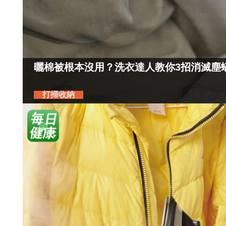
曬棉被根本沒用？洗衣達人教你3招消滅塵
打掃收納