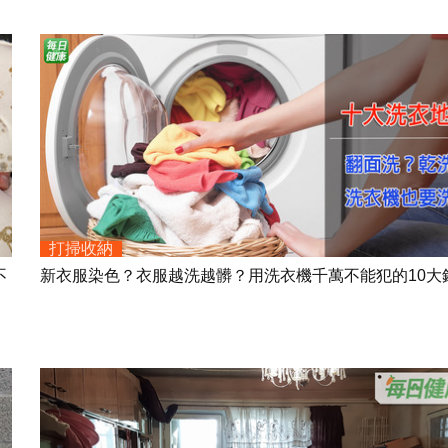
打掃收納
不
新衣服染色？衣服越洗越髒？用洗衣機千萬不能犯的10大