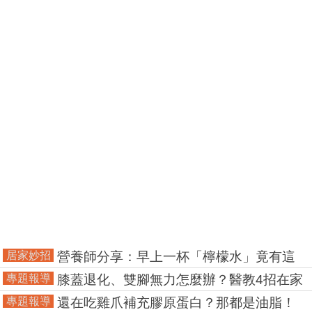
居家妙招
營養師分享：早上一杯「檸檬水」竟有這
樣超神奇的功效！不僅補水還能降血壓
專題報導
膝蓋退化、雙腳無力怎麼辦？醫教4招在家
邊看電視就能改善！
專題報導
還在吃雞爪補充膠原蛋白？那都是油脂！