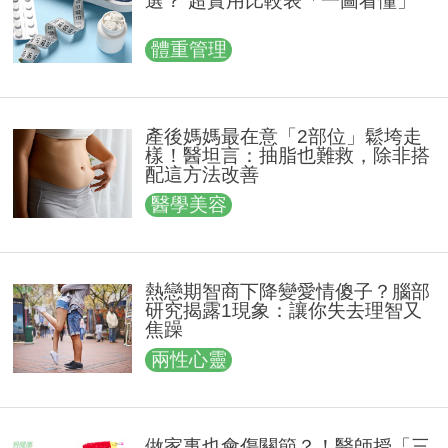
選？ 超實用比較表「一圖看懂」
體重管理
產後媽媽最在意「2部位」鬆垮走
樣！醫坦言：抽脂也難救，除非搭
配這方法改善
醫學美容
熱戀期智商下降變愛情傻子？腦部
研究揭露1現象：讓你失去理智又
焦躁
兩性心靈
做家事也會傷關節？！醫師授「三