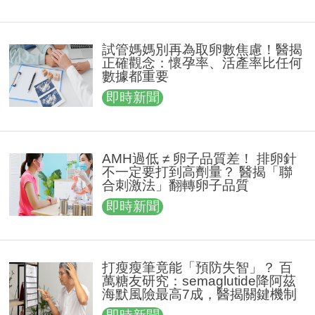
試管媽媽別再為取卵數焦慮！醫揭
正確觀念：懷孕率、活產率比任何
數據都重要
即時新聞
AMH過低 ≠ 卵子品質差！ 排卵針
不一定要打到高劑量？ 醫揭「聯
合刺激法」翻轉卵子品質
即時新聞
打瘦瘦筆竟能「預防失智」？ 百
萬糖友研究：semaglutide降阿茲
海默風險最高7成，醫揭關鍵機制