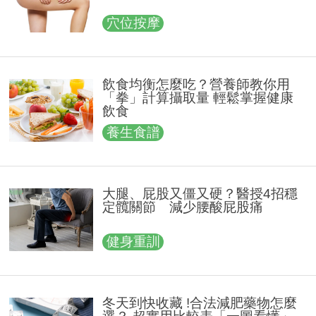
穴位按摩
飲食均衡怎麼吃？營養師教你用
「拳」計算攝取量 輕鬆掌握健康
飲食
養生食譜
大腿、屁股又僵又硬？醫授4招穩
定髖關節 減少腰酸屁股痛
健身重訓
冬天到快收藏 !合法減肥藥物怎麼