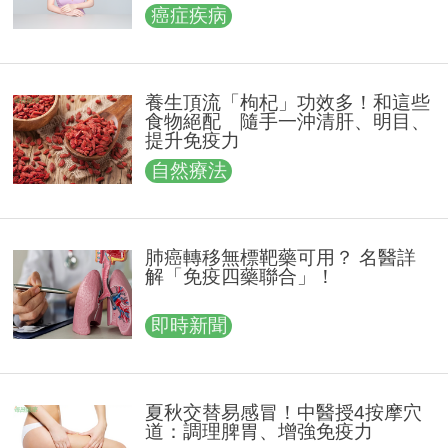
向面對治療歷程
癌症疾病
養生頂流「枸杞」功效多！和這些
食物絕配 隨手一沖清肝、明目、
提升免疫力
自然療法
肺癌轉移無標靶藥可用？ 名醫詳
解「免疫四藥聯合」！
即時新聞
夏秋交替易感冒！中醫授4按摩穴
道：調理脾胃、增強免疫力