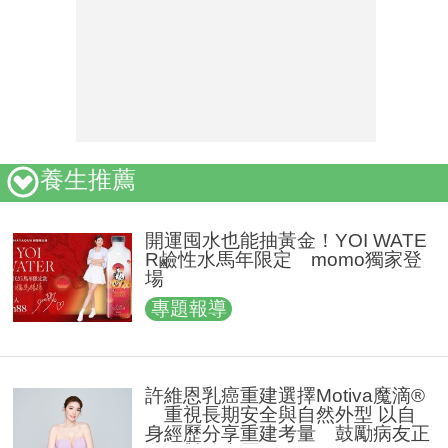
養生推薦
開運囤水也能抽黃金！YOI WATE
R鹼性水馬年限定 momo獨家登
場
專題報導
許維恩乳癌重建選擇Motiva魔滴®
重視長期安全與自然外型 以自
身經歷分享重建考量 鼓勵病友正