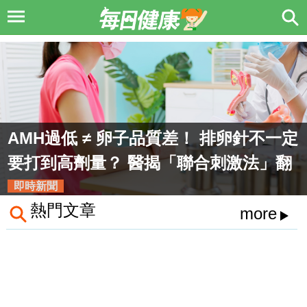
打瘦瘦筆竟能「預防失智」？ 百萬糖友
研究：semaglutide降阿茲海默風險最
高7成，醫揭關鍵機制
即時新聞
熱門文章
more