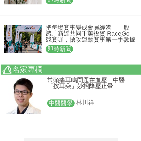
即時新聞
把每場賽事變成會員經濟——股
感、新達共同千萬投資 RaceGo
競賽咖，搶攻運動賽事第一手數據
即時新聞
名家專欄
清熱解毒無耐藥性 中藥天然功
效等同抗生素
蔡宗翰
中醫醫學