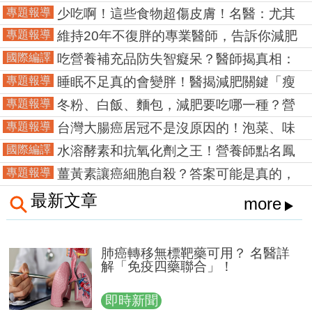
營養師：要吃這些才對
專題報導
少吃啊！這些食物超傷皮膚！名醫：尤其
是甜食，易使真皮層退化！
專題報導
維持20年不復胖的專業醫師，告訴你減肥
最重要的3大秘訣！
國際編譯
吃營養補充品防失智癡呆？醫師揭真相：
不如吃這些
專題報導
睡眠不足真的會變胖！醫揭減肥關鍵「瘦
體素」很重要！
專題報導
冬粉、白飯、麵包，減肥要吃哪一種？營
養師：當然是吃這個最好！
專題報導
台灣大腸癌居冠不是沒原因的！泡菜、味
增等這些食物千萬別多吃！
國際編譯
水溶酵素和抗氧化劑之王！營養師點名鳳
梨6大養生功效
專題報導
薑黃素讓癌細胞自殺？答案可能是真的，
但怎麼吃才安全無副作用？
最新文章
more
肺癌轉移無標靶藥可用？ 名醫詳
解「免疫四藥聯合」！
即時新聞