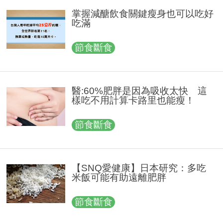
掌握減醣飲食關鍵瘦身也可以吃好
吃滿
節食斷食
醫:60%肥胖是因為吸收太快 這
樣吃不用計算卡路里也能瘦！
節食斷食
【SNQ愛健康】日本研究：多吃
米飯可能有助遠離肥胖
節食斷食