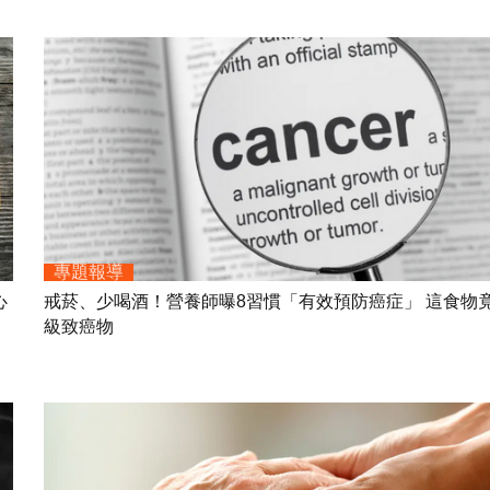
專題報導
心
戒菸、少喝酒！營養師曝8習慣「有效預防癌症」 這食物竟
級致癌物