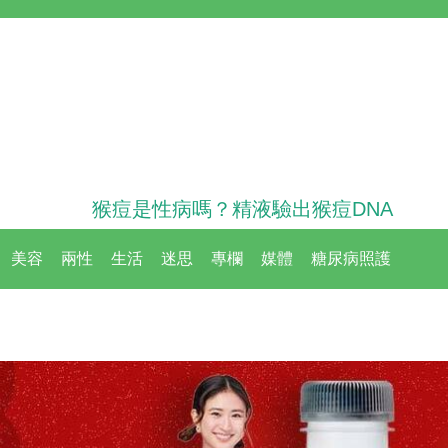
猴痘是性病嗎？精液驗出猴痘DNA
美容
兩性
生活
迷思
專欄
媒體
糖尿病照護