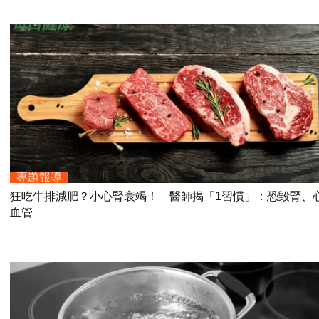
專題報導
狂吃牛排減肥？小心腎衰竭！ 醫師揭「1習慣」：恐毀腎、
血管