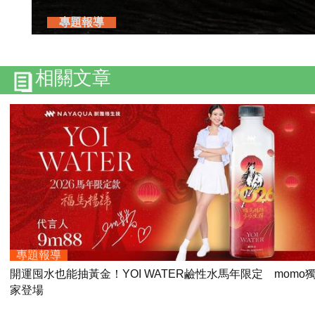
專題報導
相關文章
專題報導
開運囤水也能抽黃金！YOI WATER鹼性水馬年限定 momo
家登場