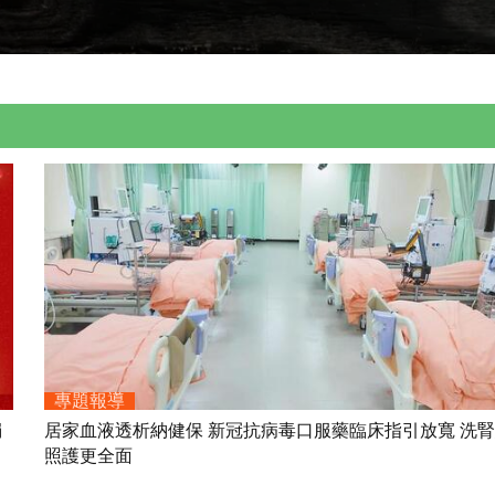
專題報導
獨
居家血液透析納健保 新冠抗病毒口服藥臨床指引放寬 洗
照護更全面