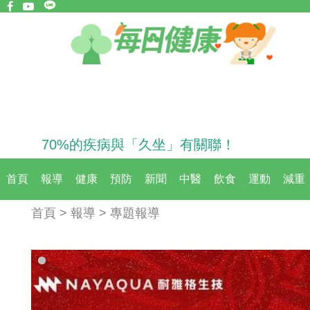
70%的疾病與「久坐」有關聯！
首頁
報導
健康
預防
新聞
中醫
飲食
運動
減重
首頁 > 報導 > 專題報導