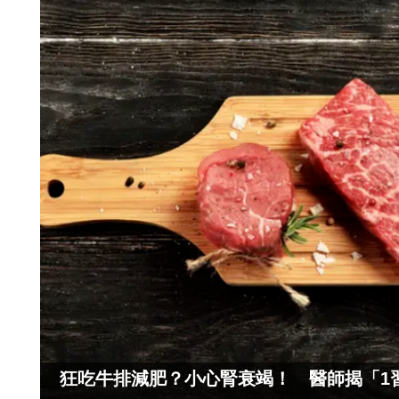
狂吃牛排減肥？小心腎衰竭！ 醫師揭「1