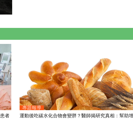
專題報導
腎患者
運動後吃碳水化合物會變胖？醫師揭研究真相：幫助