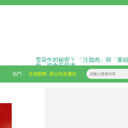
雪花牛的秘密？ 「注脂肉」與「重
肉」揭食安疑慮
熱門：
生物製劑
異位性皮膚炎