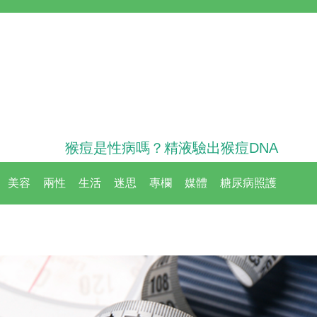
猴痘是性病嗎？精液驗出猴痘DNA
美容
兩性
生活
迷思
專欄
媒體
糖尿病照護