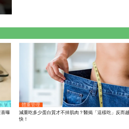
體重管理
驚喜曝
減重吃多少蛋白質才不掉肌肉？醫揭「這樣吃」反而
快！