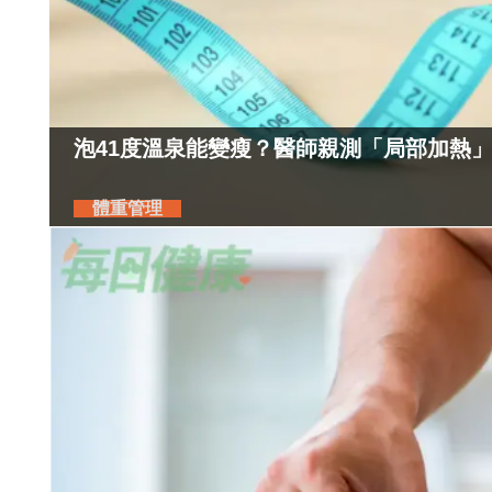
泡41度溫泉能變瘦？醫師親測「局部加熱
體重管理