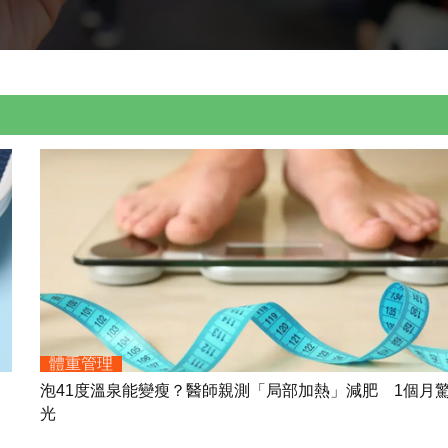
體重管理
泡41度溫泉能變瘦？醫師親測「局部加熱」減肥 1個月
光