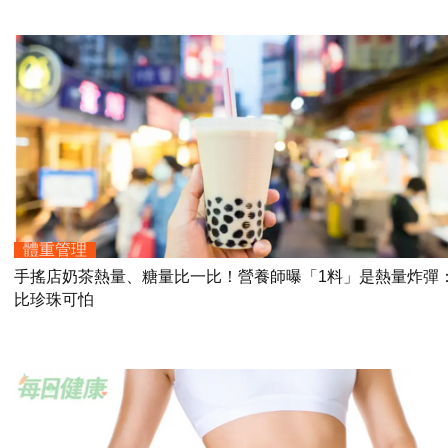
體重管理
手搖店奶茶熱量、糖量比一比！營養師曝「1料」是熱量炸彈
比珍珠可怕