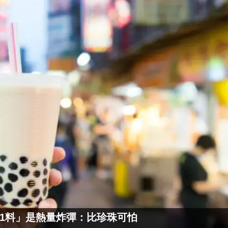
1料」是熱量炸彈：比珍珠可怕