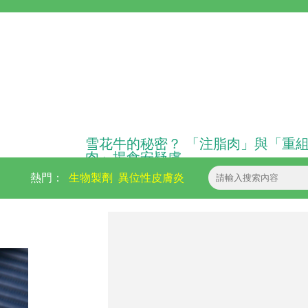
雪花牛的秘密？ 「注脂肉」與「重
肉」揭食安疑慮
熱門：
生物製劑
異位性皮膚炎