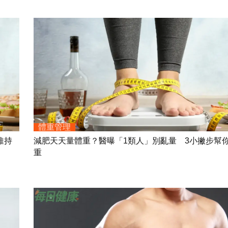
體重管理
維持
減肥天天量體重？醫曝「1類人」別亂量 3小撇步幫
重