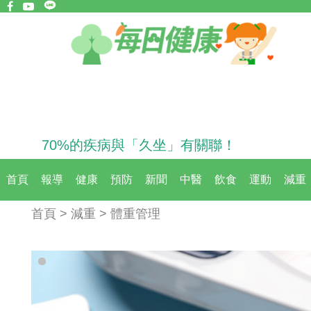
70%的疾病與「久坐」有關聯！
首頁
報導
健康
預防
新聞
中醫
飲食
運動
減重
首頁 > 減重 > 體重管理