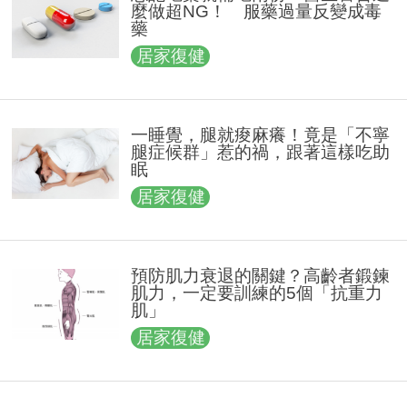
麼做超NG！ 服藥過量反變成毒
藥
居家復健
一睡覺，腿就痠麻癢！竟是「不寧
腿症候群」惹的禍，跟著這樣吃助
眠
居家復健
預防肌力衰退的關鍵？高齡者鍛鍊
肌力，一定要訓練的5個「抗重力
肌」
居家復健