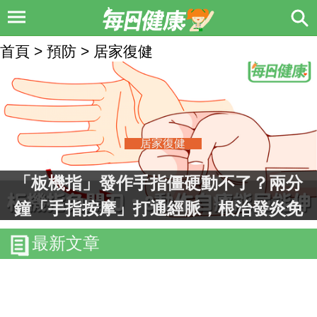
首頁 > 預防 > 居家復健
居家復健
「板機指」發作手指僵硬動不了？兩分
鐘「手指按摩」打通經脈，根治發炎免
開刀！
最新文章