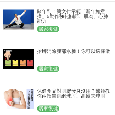
豬年到！簡文仁示範「新年如意
操」5動作強化關節、肌肉、心肺
能力
居家復健
抬腳消除腿部水腫！你可以這樣做
居家復健
保健食品對肌腱發炎沒用？醫師教
你兩招告別網球肘、高爾夫球肘
居家復健