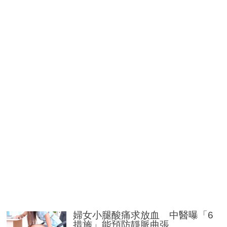
婦女小腿酸痛求放血 中醫曝「6
措施」能預防靜脈曲張