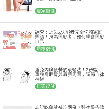
居家復健
調查：近6成失能者完全仰賴家庭
照護！身為照顧者，如何學會照顧
自己
居家復健
避免內臟疲勞的放鬆法！3步驟，
重整肩胛骨與肩膀周圍，調節自律
神經
居家復健
忘記吃藥就補吃兩份？醫生警告這