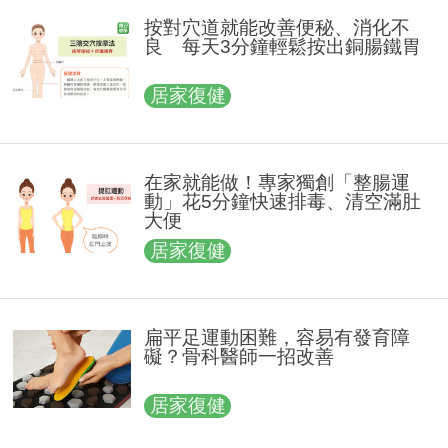
按對穴道就能改善便秘、消化不
良 每天3分鐘輕鬆按出銅腸鐵胃
居家復健
在家就能做！專家獨創「整腸運
動」花5分鐘快速排毒、清空滿肚
大便
居家復健
扁平足運動困難，容易有發育障
礙？骨科醫師一招改善
居家復健