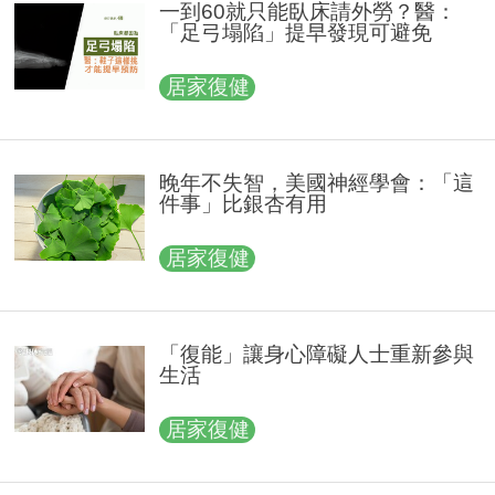
一到60就只能臥床請外勞？醫：
「足弓塌陷」提早發現可避免
居家復健
晚年不失智，美國神經學會：「這
件事」比銀杏有用
居家復健
「復能」讓身心障礙人士重新參與
生活
居家復健