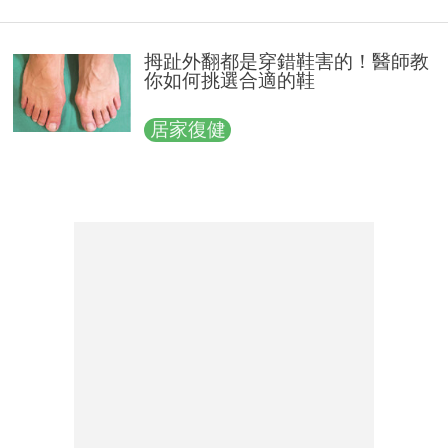
拇趾外翻都是穿錯鞋害的！醫師教
你如何挑選合適的鞋
居家復健