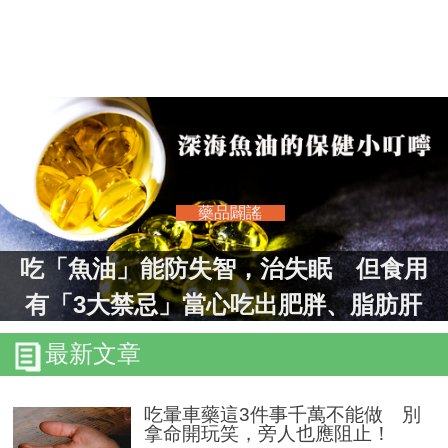
藥品闢謠
吃「魚油」能防失智，治失眠 但食用
有「3大禁忌」當心吃出肥胖、脂肪肝
最新文章
吃暈車藥這3件事千萬不能做 別
拿命開玩笑，旁人也應阻止！