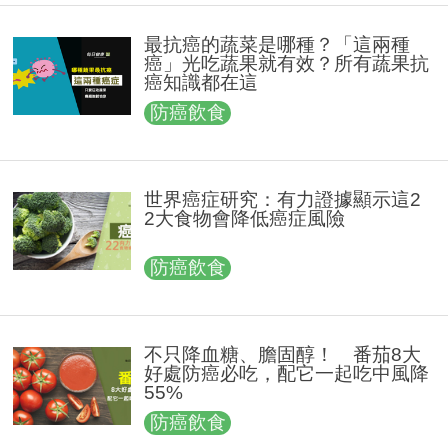
最抗癌的蔬菜是哪種？「這兩種
癌」光吃蔬果就有效？所有蔬果抗
癌知識都在這
防癌飲食
世界癌症研究：有力證據顯示這2
2大食物會降低癌症風險
防癌飲食
不只降血糖、膽固醇！ 番茄8大
好處防癌必吃，配它一起吃中風降
55%
防癌飲食