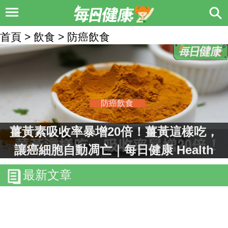
首頁 > 飲食 > 防癌飲食
防癌飲食
薑黃素吸收率暴增20倍！薑黃這樣吃，
讓癌細胞自動凋亡｜每日健康 Health
最新文章