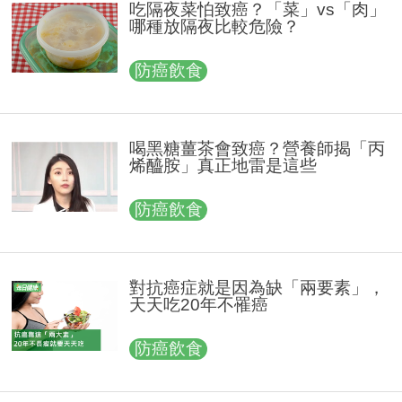
吃隔夜菜怕致癌？「菜」vs「肉」
哪種放隔夜比較危險？
防癌飲食
喝黑糖薑茶會致癌？營養師揭「丙
烯醯胺」真正地雷是這些
防癌飲食
對抗癌症就是因為缺「兩要素」，
天天吃20年不罹癌
防癌飲食