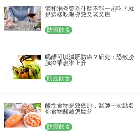
酒和消炎藥為什麼不能一起吃？就
是這樣吃喝導致又老又癌
防癌飲食
喝醋可以減肥防癌？研究：恐致膀
胱癌罹患率上升
防癌飲食
酸性食物是致癌原，醫師一次點名
你食物酸鹼怎麼分
防癌飲食