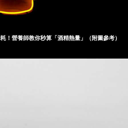
消耗！營養師教你秒算「酒精熱量」（附圖參考）