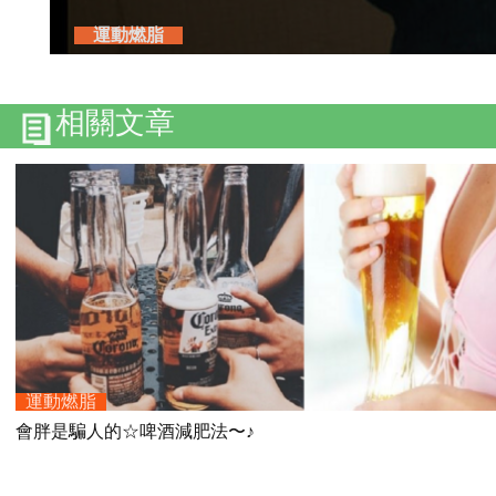
運動燃脂
相關文章
運動燃脂
會胖是騙人的☆啤酒減肥法〜♪