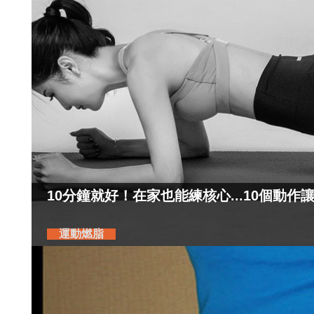
10分鐘就好！在家也能練核心...10個動
運動燃脂