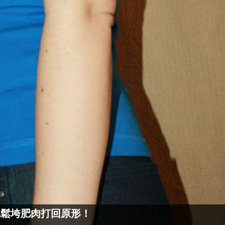
把鬆垮肥肉打回原形！