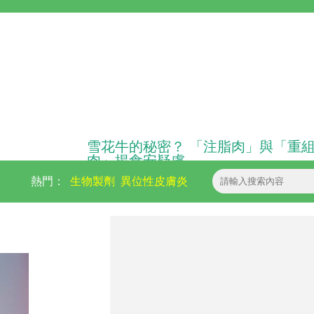
雪花牛的秘密？ 「注脂肉」與「重
肉」揭食安疑慮
熱門：
生物製劑
異位性皮膚炎