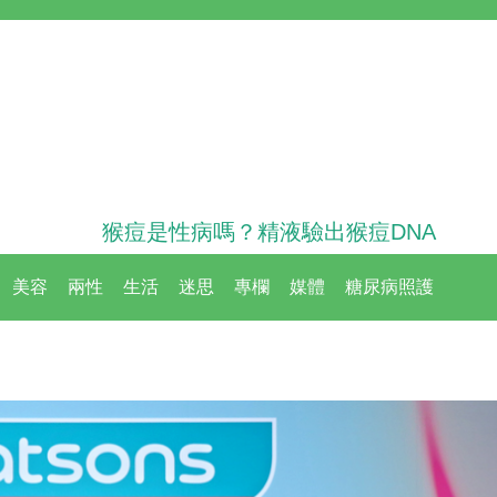
猴痘是性病嗎？精液驗出猴痘DNA
美容
兩性
生活
迷思
專欄
媒體
糖尿病照護