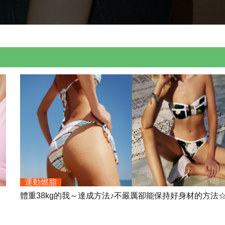
運動燃脂
體重38kg的我～達成方法♪不嚴厲卻能保持好身材的方法