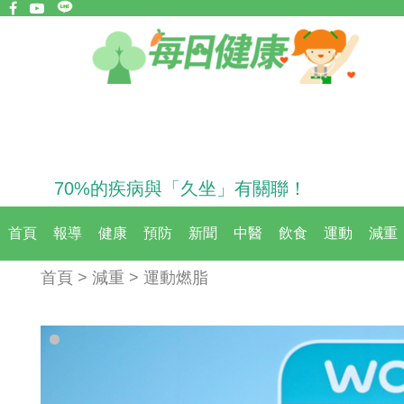
70%的疾病與「久坐」有關聯！
首頁
報導
健康
預防
新聞
中醫
飲食
運動
減重
首頁 > 減重 > 運動燃脂