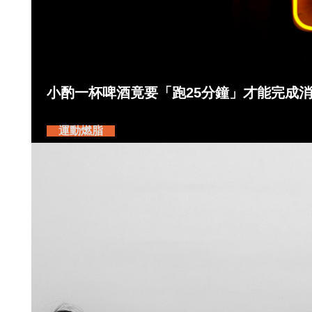
小酌一杯啤酒竟要「跑25分鐘」才能完成
運動燃脂