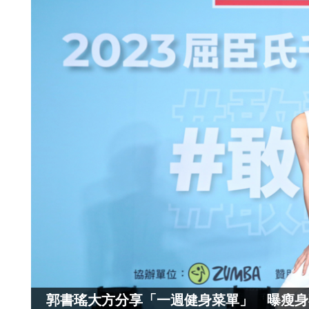
郭書瑤大方分享「一週健身菜單」 曝瘦身