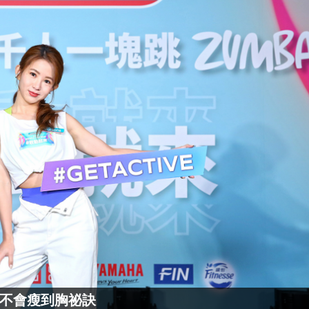
不會瘦到胸祕訣